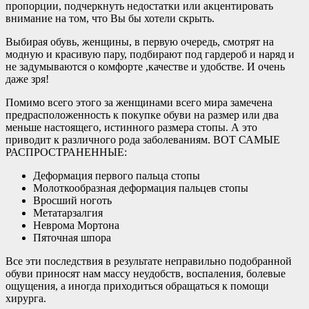
пропорции, подчеркнуть недостатки или акцентировать
внимание на том, что Вы бы хотели скрыть.
Выбирая обувь, женщины, в первую очередь, смотрят на
модную и красивую пару, подбирают под гардероб и наряд и
не задумываются о комфорте ,качестве и удобстве. И очень
даже зря!
Помимо всего этого за женщинами всего мира замечена
предрасположенность к покупке обуви на размер или два
меньше настоящего, истинного размера стопы. А это
приводит к различного рода заболеваниям. ВОТ САМЫЕ
РАСПРОСТРАНЕННЫЕ:
Деформация первого пальца стопы
Молоткообразная деформация пальцев стопы
Вросший ноготь
Метатарзалгия
Неврома Мортона
Пяточная шпора
Все эти последствия в результате неправильно подобранной
обуви приносят нам массу неудобств, воспаления, болевые
ощущения, а иногда приходиться обращаться к помощи
хирурга.